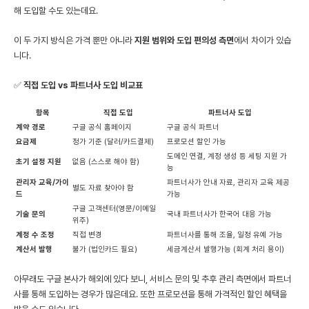
해 도입할 수도 있는데요.
이 두 가지 방식은 가격 뿐만 아니라
지원 범위와 도입 편의성 측면
에서 차이가 있습
니다.
✅
직접 도입 vs 파트너사 도입 비교표
항목
직접 도입
파트너사 도입
계약 경로
구글 공식 홈페이지
구글 공식 파트너
요금제
정가 기준 (달러/카드결제)
프로모션 할인 가능
도메인 연결, 계정 생성 등 세팅 지원 가
초기 설정 지원
없음 (스스로 해야 함)
능
관리자 교육/가이
파트너사가 안내 자료, 관리자 교육 제공
별도 자료 찾아야 함
드
가능
구글 고객센터(영문/이메일
기술 문의
국내 파트너사가 한국어 대응 가능
위주)
계정 수 조정
직접 변경
파트너사를 통해 조율, 일정 유예 가능
계산서 발행
불가 (법인카드 필요)
세금계산서 발행가능 (회계 처리 용이)
아무래도 구글 본사가 해외에 있다 보니, 서비스 문의 및 추후 관리 측면에서 파트너
사를 통해 도입하는 경우가 많은데요. 또한 프로모션을 통해 가격적인 할인 혜택을